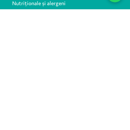
Nutriționale și alergeni
UTILE
Regulamente
Termeni si condiții
Politică de confidențialitate
Politică cookies
ANPC
SOCIAL