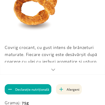
Covrig crocant, cu gust intens de brânzeturi
maturate. Fiecare covrig este desăvârșit după
coacere cu ulei cu ierburi aromatice si usturoi,
pregătit în bucătăria noastră, pentru un plus de
savoare și personalitate. O combinație
delicioasă ce te va cuceri de la
prima mușcătură.
Declarație nutrițională
Alergeni
Gramaj:
75g