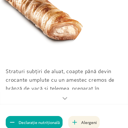
Straturi subțiri de aluat, coapte până devin
crocante umplute cu un amestec cremos de
brânză de vacă și telemea, preparat în
bucătăria noastră din ingrediente naturale,
cumpărate de la producători locali. O gustare
sărată, clasică și plină de savoare.
Declarație nutrițională
Alergeni