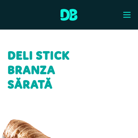
DELI STICK
BRANZA
SĂRATĂ