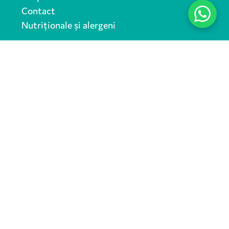
Contact
Nutriționale și alergeni
UTILE
Regulamente
Termeni si condiții
Politică de confidențialitate
Politică cookies
ANPC
SOCIAL